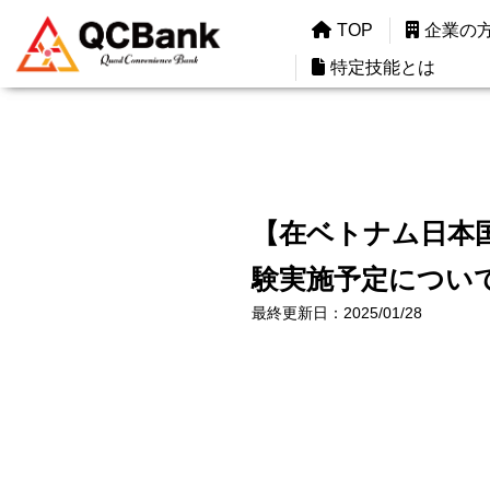
TOP
TOP
企業の
企業の
特定技能とは
特定技能とは
【在ベトナム日本国
験実施予定につい
最終更新日：2025/01/28