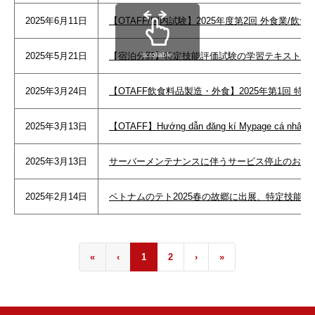
2025年6月11日
【OTAFF/国内試験】2025年度第2回 外食業/飲
scrollable
2025年5月21日
【宿泊分野】特定技能評価試験の学習テキスト
2025年3月24日
【OTAFF飲食料品製造・外食】2025年第1回 
2025年3月13日
【OTAFF】Hướng dẫn đăng kí Mypage cá nhân tr
2025年3月13日
サーバーメンテナンスに伴うサービス停止のお知
2025年2月14日
ベトナムのテト2025春の故郷に出展、特定技能就職
«
‹
1
2
›
»